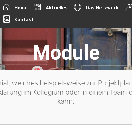
017 Netzwerk-Schulentwicklung | Webdesign und Webentw
Home
Aktuelles
Das Netzwerk
Kontakt
Module
rial, welches beispielsweise zur Projektpla
klärung im Kollegium oder in einem Team 
kann.