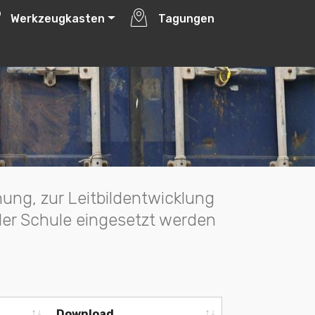
icklung by
ITSP
Werkzeugkasten
Tagungen
nung, zur Leitbildentwicklung
der Schule eingesetzt werden
Download